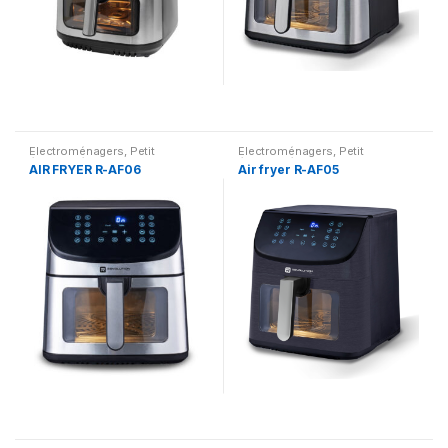
Electroménagers
,
Petit
Electroménagers
,
Petit
électroménager
électroménager
AIR FRYER R-AF06
Air fryer R-AF05