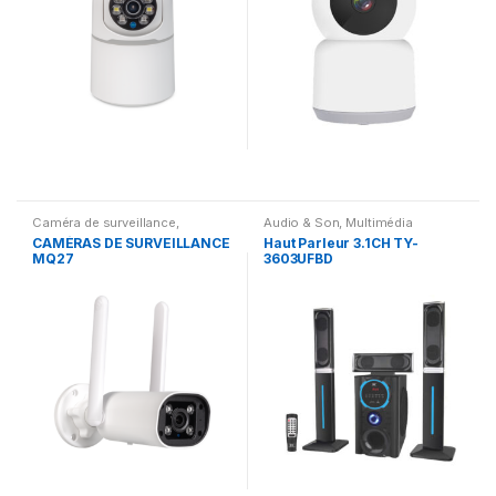
Caméra de surveillance
,
Audio & Son
,
Multimédia
Gadgets
Speaker
CAMÉRAS DE SURVEILLANCE
Haut Parleur 3.1CH TY-
MQ27
3603UFBD