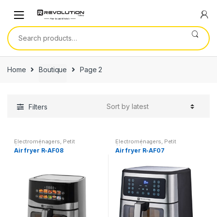
Skip
Skip
to
to
navigation
content
Search
for:
Home
Boutique
Page 2
Filters
Electroménagers
,
Petit
Electroménagers
,
Petit
électroménager
électroménager
Air fryer R-AF08
Air fryer R-AF07