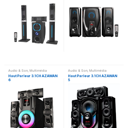
Audio & Son
,
Multimédia
Audio & Son
,
Multimédia
Speaker
Speaker
Haut Parleur 3.1CH AZAWAN
Haut Parleur 3.1CH AZAWAN
6
5