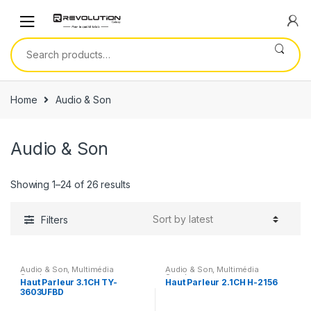
Skip
Skip
to
to
navigation
content
Search
for:
Home
Audio & Son
Audio & Son
Showing 1–24 of 26 results
Filters
Audio & Son
,
Multimédia
Audio & Son
,
Multimédia
Speaker
Speaker
Haut Parleur 3.1CH TY-
Haut Parleur 2.1CH H-2156
3603UFBD