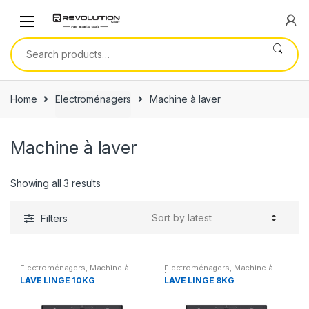
Skip
Skip
to
to
navigation
content
Search
for:
Home
Electroménagers
Machine à laver
Machine à laver
Showing all 3 results
Filters
Electroménagers
,
Machine à
Electroménagers
,
Machine à
laver
laver
LAVE LINGE 10KG
LAVE LINGE 8KG