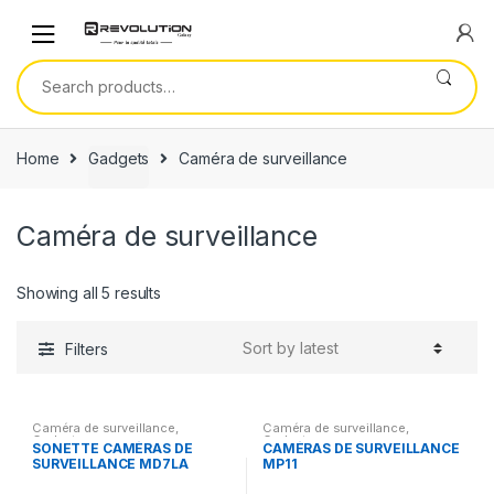
Skip
Skip
to
to
navigation
content
Search
for:
Home
Gadgets
Caméra de surveillance
Caméra de surveillance
Showing all 5 results
Filters
Caméra de surveillance
,
Caméra de surveillance
,
Gadgets
Gadgets
SONETTE CAMÉRAS DE
CAMÉRAS DE SURVEILLANCE
SURVEILLANCE MD7LA
MP11