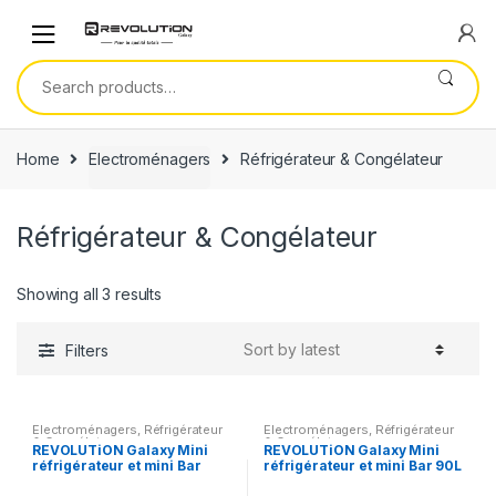
Skip
Skip
to
to
navigation
content
Search
for:
Home
Electroménagers
Réfrigérateur & Congélateur
Réfrigérateur & Congélateur
Showing all 3 results
Filters
Electroménagers
,
Réfrigérateur
Electroménagers
,
Réfrigérateur
& Congélateur
& Congélateur
REVOLUTiON Galaxy Mini
REVOLUTiON Galaxy Mini
réfrigérateur et mini Bar
réfrigérateur et mini Bar 90L
45L,WR-45
WR-90