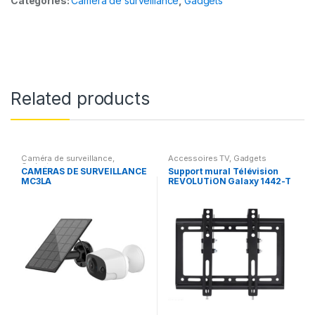
Categories:
Caméra de surveillance
,
Gadgets
Related products
Caméra de surveillance
,
Accessoires TV
,
Gadgets
Gadgets
CAMÉRAS DE SURVEILLANCE
Support mural Télévision
MC3LA
REVOLUTiON Galaxy 1442-T