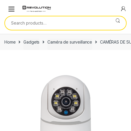
Skip
Skip
to
to
navigation
content
Search
for:
Home
Gadgets
Caméra de surveillance
CAMÉRAS DE SU