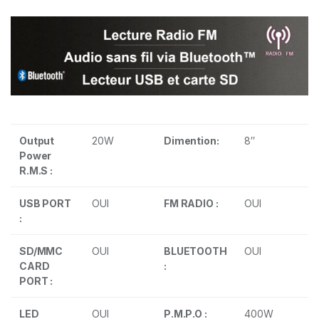
Output
20W
Dimention:
8″
Power
R.M.S :
USB PORT
OUI
FM RADIO :
OUI
:
SD/MMC
OUI
BLUETOOTH
OUI
CARD
:
PORT :
LED
OUI
P.M.P.O :
400W