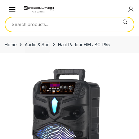
Skip
Skip
to
to
navigation
content
Search
for:
Home
Audio & Son
Haut Parleur HIFI JBC-P55