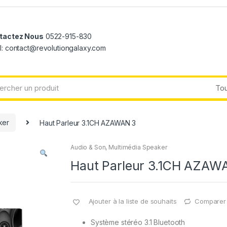
tactez Nous
0522-915-830
l: contact@revolutiongalaxy.com
ker
Haut Parleur 3.1CH AZAWAN 3
Audio & Son
,
Multimédia Speaker
Haut Parleur 3.1CH AZAW
Ajouter à la liste de souhaits
Comparer
Système stéréo 3.1 Bluetooth