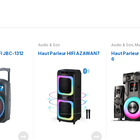
Audio & Son
Audio & Son
,
Mu
FI JBC-1312
Haut Parleur HIFI AZAWAN7
Haut Parleu
6