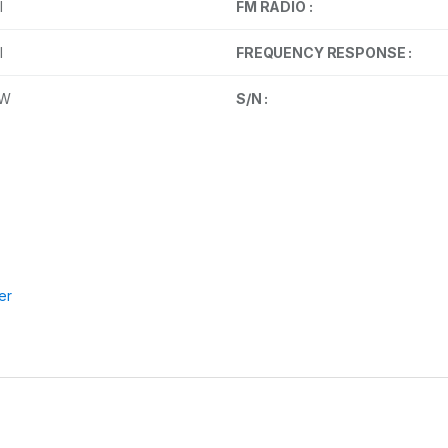
I
FM RADIO :
I
FREQUENCY RESPONSE :
0W
S/N :
er