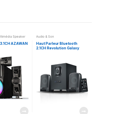
ltimédia Speaker
Audio & Son
r 3.1CH AZAWAN
Haut Parleur Bluetooth
2.1CH Revolution Galaxy
RM200