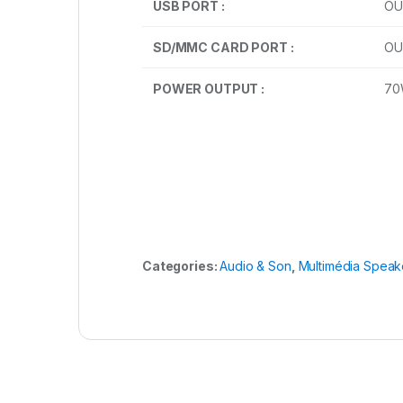
USB PORT :
OU
SD/MMC CARD PORT :
OU
POWER OUTPUT :
7
Categories:
Audio & Son
,
Multimédia Speak