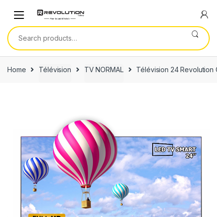
Skip
Skip
to
to
navigation
content
Search
for:
Home
Télévision
TV NORMAL
Télévision 24 Revolution