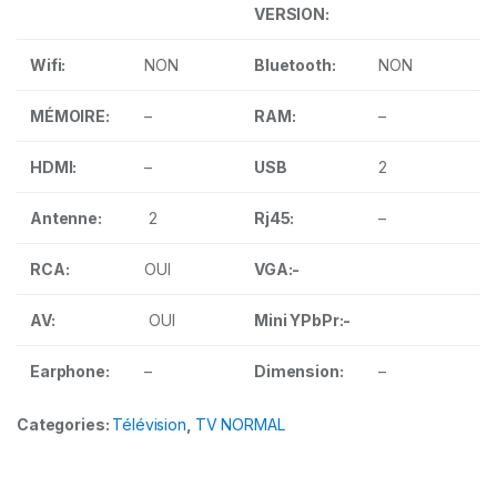
VERSION:
Wifi:
NON
Bluetooth:
NON
MÉMOIRE:
–
RAM:
–
HDMI:
–
USB
2
Antenne:
2
Rj45:
–
RCA:
OUI
VGA:-
AV:
OUI
Mini YPbPr:-
Earphone:
–
Dimension:
–
Categories:
Télévision
,
TV NORMAL