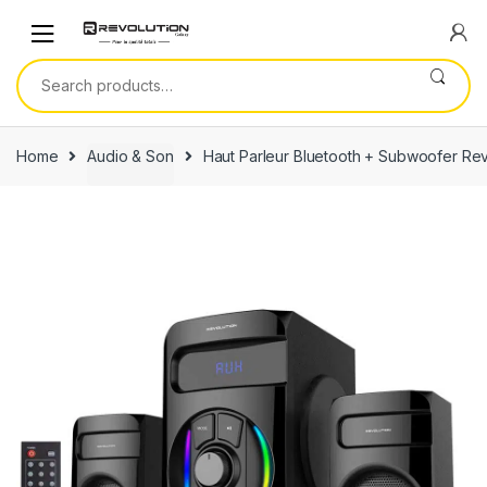
Skip
Skip
to
to
navigation
content
Search
for:
Home
Audio & Son
Haut Parleur Bluetooth + Subwoofer Rev