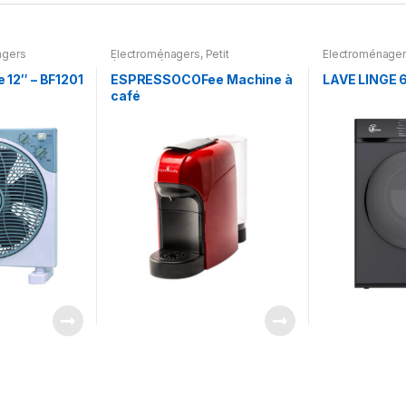
agers
Electroménagers
,
Petit
Electroménage
électroménager
e 12″ – BF1201
ESPRESSOCOFee Machine à
LAVE LINGE 
café