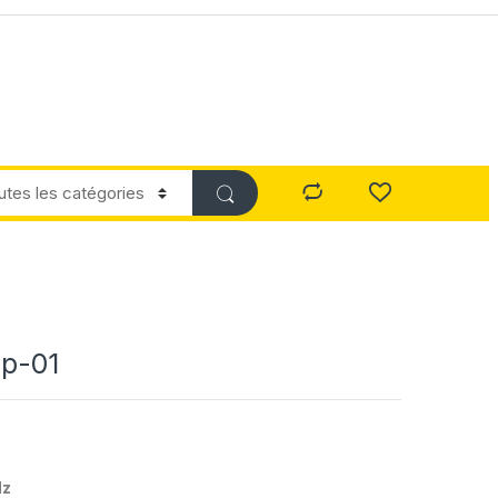
p-01
Hz